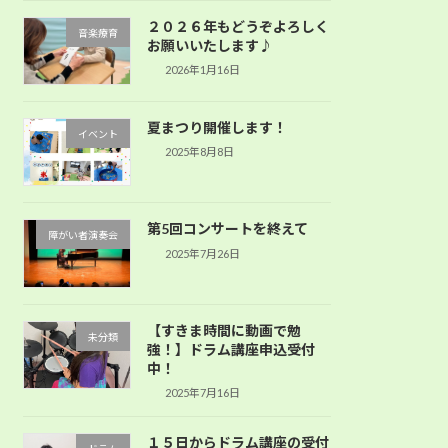
２０２６年もどうぞよろしく
音楽療育
お願いいたします♪
2026年1月16日
夏まつり開催します！
イベント
2025年8月8日
第5回コンサートを終えて
障がい者演奏会
2025年7月26日
【すきま時間に動画で勉
未分類
強！】ドラム講座申込受付
中！
2025年7月16日
１５日からドラム講座の受付