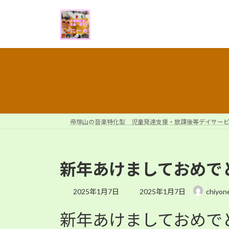
コ
ナ
ン
ビ
テ
ゲ
ン
ー
ツ
シ
へ
ョ
ス
ン
キ
に
ッ
移
プ
動
帝塚山の音楽特化型 児童発達支援・放課後等デイサー
新年あけましておめで
最
2025年1月7日
2025年1月7日
chiyon
終
更
新年あけましておめで
新