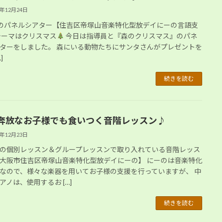
2年12月24日
asのパネルシアター【住吉区帝塚山音楽特化型放デイにーの言語支
テーマはクリスマス
今日は指導員と『森のクリスマス』のパネ
ターをしました。 森にいる動物たちにサンタさんがプレゼントを
]
続きを読む
奔放なお子様でも食いつく音階レッスン♪
2年12月23日
の個別レッスン＆グループレッスンで取り入れている音階レッス
大阪市住吉区帝塚山音楽特化型放デイにーの】 にーのは音楽特化
なので、様々な楽器を用いてお子様の支援を行っていますが、 中
アノは、使用するお […]
続きを読む