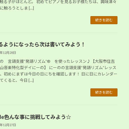
触る子がほとんど。 初めてピアノを見るお子様たちは、興味津々
に触ろうとしま […]
続きを読む
るようになったら次は書いてみよう！
2年12月28日
の 言語支援”発語リズム”® を使ったレッスン♪【大阪市住吉
山音楽特化型デイにーの】 にーのの言語支援”発語リズム”レッス
、初めにまずは今日の日にちを確認します！ 日に日にカレンダー
てくると、今日 […]
続きを読む
de色んな事に挑戦してみよう☆
2年12月27日