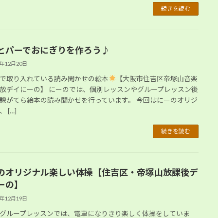
続きを読む
とパーでおにぎりを作ろう♪
2年12月20日
で取り入れている読み聞かせの絵本
【大阪市住吉区帝塚山音楽
放デイにーの】 にーのでは、個別レッスンやグループレッスン後
憩がてら絵本の読み聞かせを行っています。 今回はにーのオリジ
 […]
続きを読む
のオリジナル楽しい体操【住吉区・帝塚山放課後デ
ーの】
2年12月19日
グループレッスンでは、電車になりきり楽しく体操をしていま