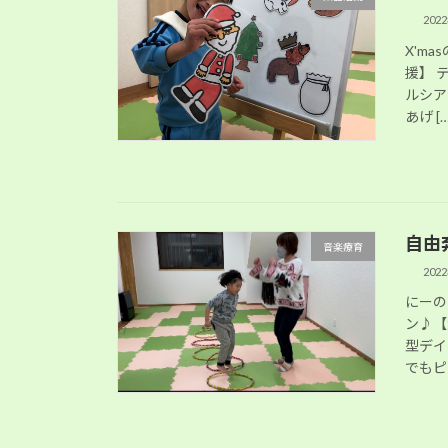
202
X'm
援】 
ルシア
あげ […
自由
音楽療育
202
にーの
ン♪【
型デイ
でもピ