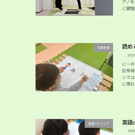
アノを
に鍵盤
読め
言語支援
202
にーの
区帝塚
ンでは
に慣れ
英語
英語リトミック
202