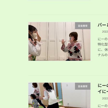
パー
音楽療育
202
にーの
特化型
に、休
ナルの、
にー
音楽療育
イに
202
にーの