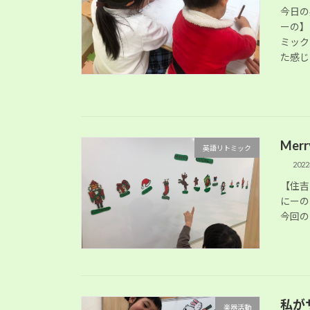
今日の
ーの】
ミック
た感じ 
Mer
英語リトミック
202
【住吉
にーの
今回の
私が
楽器活動