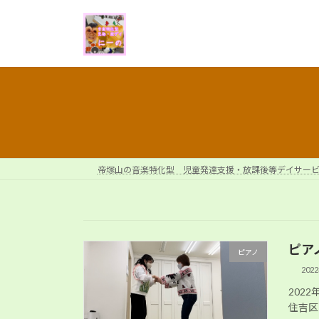
コ
ナ
ン
ビ
テ
ゲ
ン
ー
ツ
シ
へ
ョ
ス
ン
キ
に
ッ
移
プ
動
帝塚山の音楽特化型 児童発達支援・放課後等デイサー
ピア
ピアノ
202
202
住吉区