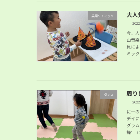
大人
英語リトミック
202
今、人
山音楽
員によ
ミック
周り
ダンス
202
にーの
デイに
グラム
操” 