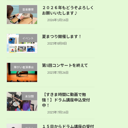
２０２６年もどうぞよろしく
音楽療育
お願いいたします♪
2026年1月16日
夏まつり開催します！
イベント
2025年8月8日
第5回コンサートを終えて
障がい者演奏会
2025年7月26日
【すきま時間に動画で勉
未分類
強！】ドラム講座申込受付
中！
2025年7月16日
１５日からドラム講座の受付