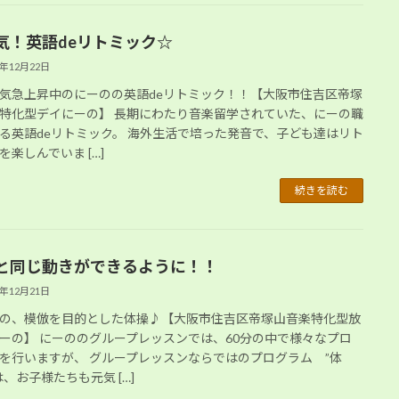
気！英語deリトミック☆
2年12月22日
気急上昇中のにーのの英語deリトミック！！【大阪市住吉区帝塚
特化型デイにーの】 長期にわたり音楽留学されていた、にーの職
る英語deリトミック。 海外生活で培った発音で、子ども達はリト
を楽しんでいま […]
続きを読む
と同じ動きができるように！！
2年12月21日
の、模倣を目的とした体操♪【大阪市住吉区帝塚山音楽特化型放
ーの】 にーののグループレッスンでは、60分の中で様々なプロ
を行いますが、 グループレッスンならではのプログラム ”体
は、お子様たちも元気 […]