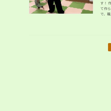
す！ 
て作ら
で、職
投
稿
の
ペ
ー
ジ
送