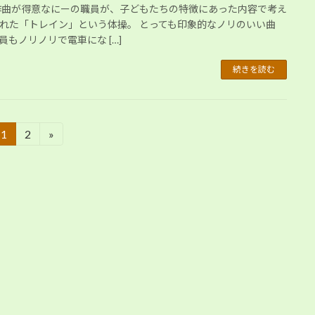
作曲が得意なにーの職員が、子どもたちの特徴にあった内容で考え
れた「トレイン」という体操。 とっても印象的なノリのいい曲
員もノリノリで電車にな […]
続きを読む
1
2
»
固
固
定
定
ペ
ペ
ー
ー
ジ
ジ